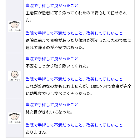
リハビリテーション科
当院で手術して良かったこと
主治医が患者に寄り添ってくれたので安心して任せられ
麻酔科
た。
精神科/心療内科
当院で手術して不満だったこと、改善してほしいこと
病理診断科
退院直前まで発熱があったり体調が悪そうだったので家に
連れて帰るのが不安ではあった。
歯科(障がい者)
当院で手術して良かったこと
救急科
不安をしっかり取り除いてくれた。
専門外来のご案内
当院で手術して不満だったこと、改善してほしいこと
これが普通なのかもしれませんが、1歳1ヶ月で食事が完全
診療協力部門のご案内
に幼児食で少し食べにくそうだった。
当院で手術して良かったこと
見た目がきれいになった。
当院で手術して不満だったこと、改善してほしいこと
ありません。