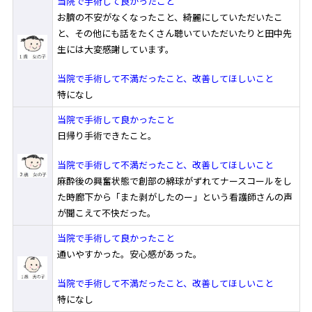
当院で手術して良かったこと
消化器外科
お臍の不安がなくなったこと、綺麗にしていただいたこ
と、その他にも話をたくさん聴いていただいたりと田中先
呼吸器外科
生には大変感謝しています。
乳腺外科
小児外科
当院で手術して不満だったこと、改善してほしいこと
特になし
整形外科
当院で手術して良かったこと
脳神経外科
日帰り手術できたこと。
産婦人科
当院で手術して不満だったこと、改善してほしいこと
耳鼻咽喉科
麻酔後の興奮状態で創部の綿球がずれてナースコールをし
た時廊下から「また剥がしたのー」という看護師さんの声
眼科
が聞こえて不快だった。
皮膚科
当院で手術して良かったこと
通いやすかった。安心感があった。
腎臓泌尿器科
当院で手術して不満だったこと、改善してほしいこと
放射線診断科/放射線治療科
特になし