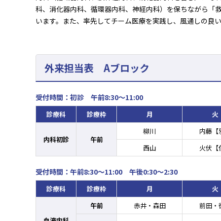
科、消化器内科、循環器内科、神経内科）を保ちながら「
います。また、率先してチーム医療を実践し、風通しの良
外来担当表 Aブロック
受付時間：初診
午前8:30〜11:00
診療科
診療枠
月
火
柳川
内藤【
内科初診
午前
西山
火伏【
受付時間：午前8:30〜11:00 午後0:30〜2:30
診療科
診療枠
月
火
午前
赤井・森田
前田・
血液内科