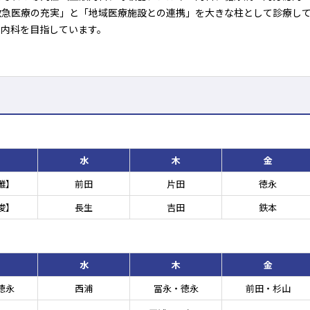
救急医療の充実」と「地域医療施設との連携」を大きな柱として診療し
い内科を目指しています。
水
木
金
雅】
前田
片田
徳永
俊】
長生
吉田
鉄本
水
木
金
徳永
西浦
冨永・徳永
前田・杉山