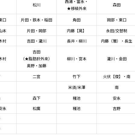
西浦・冨永・
松川
森田
★移植外来
東口
片田・鉄本・稲田
角田
岡部・東口
山本
片田・岡部
内藤【晃】
永田/交替制
木村
吉田・瀧川
長井・柳川
内藤（雅）・長生
吉田
木村
（★脂肪肝外来）
柳川・宮本
瀧川・金田
奥野・加藤
下
二宮
竹下
火伏【俊】・南
宮
米須/米澤
南
山
森下
種池
安永
安永
松廣
種池
吉野
野
野