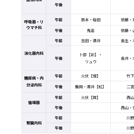
午後
午前
鉄本・稲田
依藤・
呼吸器・リ
ウマチ科
午後
鬼追
依藤・
午前
吉田・酒井
長生・
消化器内科
卜部【彩】・
午後
長井・
リュウ
午前
火伏【俊】
竹
糖尿病・内
分泌内科
午後
飯岡・酒井【紅】
二
午前
火伏【賀】
西
循環器
午後
西山・
午前
川
腎臓内科
午後
川